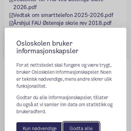
2026.pdf
Vedtak om smarttelefon 2025-2026.pdf
Årshjul FAU Østensjø skole rev 2018.pdf
Vedtekter FAU Østensjø skole nov 2017.pdf
Osloskolen bruker
informasjonskapsler
For at nettstedet skal fungere og være trygt,
FAU
bruker Osloskolen informasjonskapsler. Noen
er teknisk nødvendige, mens andre sikrer ulik
Foreldrerådets arbeidsutvalg
funksjonalitet.
(FAU)
Godtar du alle informasjonskapsler, tillater
du også at vi samler inn data om statistikk og
Leder: Leder Eirik Nordby (6C)
brukeradferd.
Nestleder: Line Styczen (2C)
Kun nødvendige
Godta alle