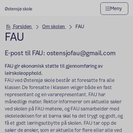
Meny
Østensjø skole
Hovedseksjon
Forsiden
Om skolen
FAU
FAU
E-post til FAU: ostensjofau@gmail.com
FAU gir økonomisk støtte til gjennomføring av
leirskoleopphold.
FAU ved Østensjø skole består at foresatte fra alle
klasser. De foresatte i klassen velger både en fast
representant og en vararepresentant. FAU har
månedlige møter. Rektor informerer om aktuelle saker
ved skolen på FAU-møtene, og FAU samarbeider med
skoleledelsen for at barna skal ha det trygt og godt, og
få et godt læringsutbytte på skolen. FAU tar opp de
saker de ønsker, som er aktuelle for flere eller alle ved