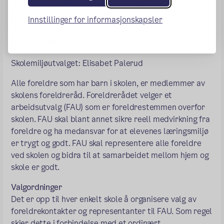
Økonomiansvarlig: Espen Bertil Johansson (7A)
Innstillinger for informasjonskapsler
Revisor: Maria Bjerk (2C)
Referent: Elisabet Palerud (1C)
Skolemiljøutvalget: Elisabet Palerud
Alle foreldre som har barn i skolen, er medlemmer av
skolens foreldreråd. Foreldrerådet velger et
arbeidsutvalg (FAU) som er foreldrestemmen overfor
skolen. FAU skal blant annet sikre reell medvirkning fra
foreldre og ha medansvar for at elevenes læringsmiljø
er trygt og godt. FAU skal representere alle foreldre
ved skolen og bidra til at samarbeidet mellom hjem og
skole er godt.
Valgordninger
Det er opp til hver enkelt skole å organisere valg av
foreldrekontakter og representanter til FAU. Som regel
skjer dette i forbindelse med et ordinært