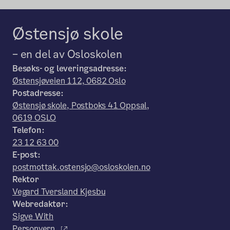
Østensjø skole
– en del av Osloskolen
Besøks- og leveringsadresse:
Østensjøveien 112, 0682 Oslo
Postadresse:
Østensjø skole, Postboks 41 Oppsal,
0619 OSLO
Telefon:
23 12 63 00
E-post:
postmottak.ostensjo@osloskolen.no
Rektor
Vegard Tversland Kjesbu
Webredaktør:
Sigve With
Personvern