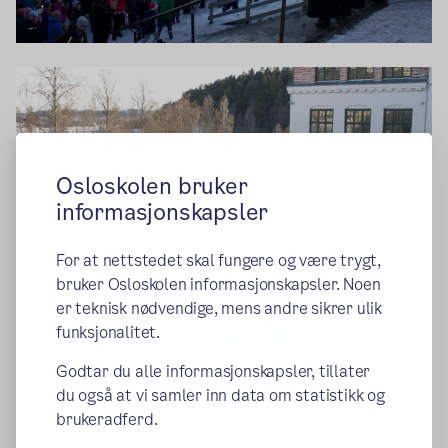
Osloskolen bruker
informasjonskapsler
For at nettstedet skal fungere og være trygt,
bruker Osloskolen informasjonskapsler. Noen
er teknisk nødvendige, mens andre sikrer ulik
funksjonalitet.
FAU stod for kafeen som for anledningen var ute på
Godtar du alle informasjonskapsler, tillater
området rundt gåsa.
du også at vi samler inn data om statistikk og
brukeradferd.