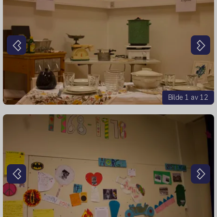
Forrige
Nes
Bilde 1 av 12
Forrige
Nes