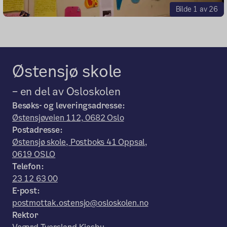
Bilde 1 av 26
Østensjø skole
– en del av Osloskolen
Besøks- og leveringsadresse:
Østensjøveien 112, 0682 Oslo
Postadresse:
Østensjø skole, Postboks 41 Oppsal,
0619 OSLO
Telefon:
23 12 63 00
E-post:
postmottak.ostensjo@osloskolen.no
Rektor