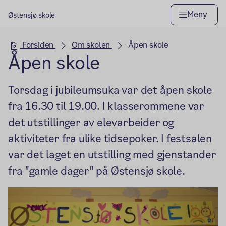
Meny
Østensjø skole
Hovedseksjon
Forsiden
Om skolen
Åpen skole
Åpen skole
Torsdag i jubileumsuka var det åpen skole
fra 16.30 til 19.00. I klasserommene var
det utstillinger av elevarbeider og
aktiviteter fra ulike tidsepoker. I festsalen
var det laget en utstilling med gjenstander
fra "gamle dager" på Østensjø skole.