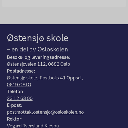
Østensjø skole
– en del av Osloskolen
Besøks- og leveringsadresse:
Østensjøveien 112, 0682 Oslo
Postadresse:
Østensjø skole, Postboks 41 Oppsal,
0619 OSLO
Telefon:
23 12 63 00
E-post:
postmottak.ostensjo@osloskolen.no
Rektor
Vegard Tversland Kjesbu