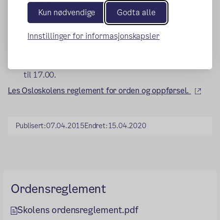
rusmidler.
Kun nødvendige
Godta alle
Å ha med og/eller benytte farlige gjenstander
Kaste snøball, bortsett fra på anviste plasser mot
Innstillinger for informasjonskapsler
oppsatt blink.
Sykle i skolegården i skoletiden i tidsrommet 07.30
til 17.00.
(ekst
Les Osloskolens reglement for orden og oppførsel.
Publisert:
07.04.2015
Endret:
15.04.2020
Ordensreglement
Skolens ordensreglement.pdf