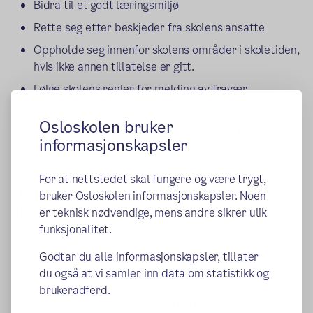
Bidra til et godt læringsmiljø
Rette seg etter beskjeder fra skolens ansatte
Oppholde seg innenfor skolens områder i skoletiden,
hvis ikke annen tillatelse er gitt.
Følge skolens regler for melding av fravær
Ta godt vare på skolens eiendeler
Osloskolen bruker
Vise nettvett og følge skolens regler for bruk av
informasjonskapsler
mobiltelefoner, datautstyr og digitalt utstyr
For at nettstedet skal fungere og være trygt,
Oppførsel som ikke aksepteres på
bruker Osloskolen informasjonskapsler. Noen
skolen vår:
er teknisk nødvendige, mens andre sikrer ulik
funksjonalitet.
Å mobbe
Godtar du alle informasjonskapsler, tillater
Å utøve eller true med fysisk vold
du også at vi samler inn data om statistikk og
Å jukse eller forsøke å jukse
brukeradferd.
Bruke tobakk/snus , alkohol, narkotika eller andre