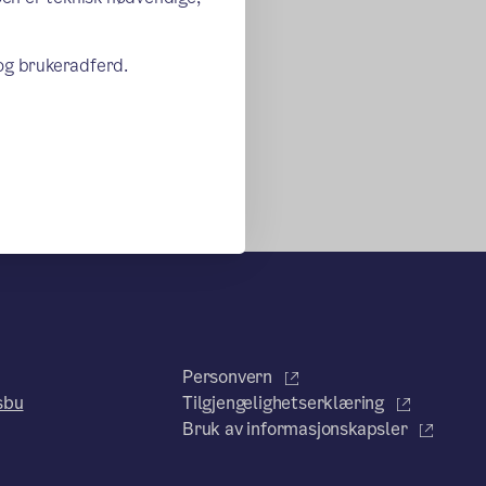
 og brukeradferd.
Personvern
sbu
Tilgjengelighetserklæring
Bruk av informasjonskapsler