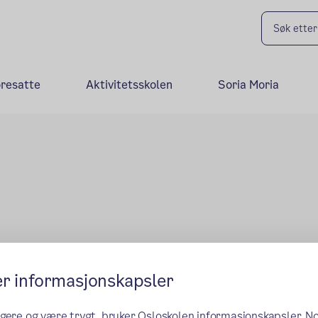
oresatte
Aktivitetsskolen
Soria Moria
er informasjonskapsler
ngere og være trygt, bruker Osloskolen informasjonskapsler. N