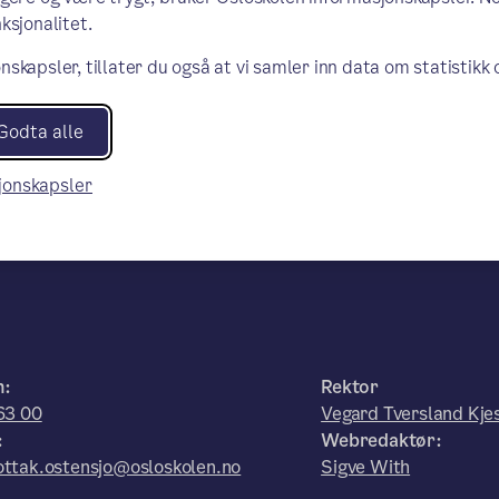
ksjonalitet.
nskapsler, tillater du også at vi samler inn data om statistikk
Godta alle
sjonskapsler
n:
Rektor
63 00
Vegard Tversland Kje
:
Webredaktør:
ttak.ostensjo@osloskolen.no
Sigve With