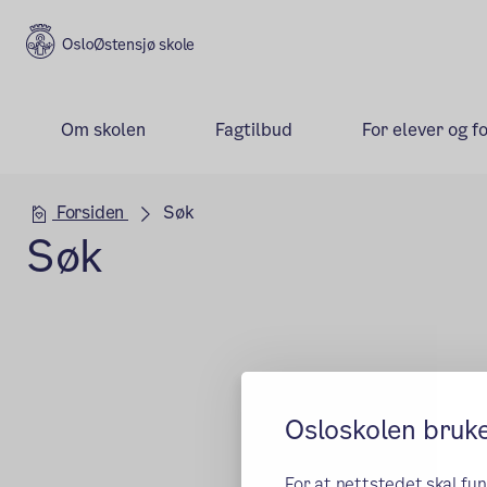
Østensjø skole
Om skolen
Fagtilbud
For elever og f
Hovedseksjon
Forsiden
Søk
Søk
Osloskolen bruk
For at nettstedet skal fu