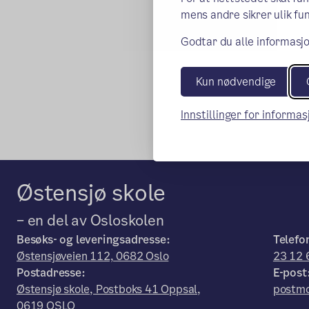
mens andre sikrer ulik fun
Godtar du alle informasjo
Kun nødvendige
Innstillinger for informa
Østensjø skole
– en del av Osloskolen
Besøks- og leveringsadresse:
Telefo
Østensjøveien 112, 0682 Oslo
23 12 
Postadresse:
E-post
Østensjø skole, Postboks 41 Oppsal,
postmo
0619 OSLO