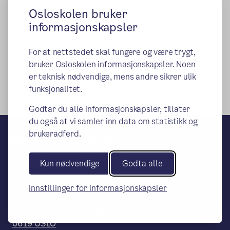
dere skal vite at dette er en melding fra Østensjø skole.
Osloskolen bruker
informasjonskapsler
Publisert:
06.04.2017
Endret:
01.02.2018
For at nettstedet skal fungere og være trygt,
bruker Osloskolen informasjonskapsler. Noen
er teknisk nødvendige, mens andre sikrer ulik
funksjonalitet.
Godtar du alle informasjonskapsler, tillater
du også at vi samler inn data om statistikk og
Østensjø skole
brukeradferd.
– en del av Osloskolen
Kun nødvendige
Godta alle
Besøks- og leveringsadresse:
Østensjøveien 112, 0682 Oslo
Innstillinger for informasjonskapsler
Postadresse:
Østensjø skole, Postboks 41 Oppsal,
0619 OSLO