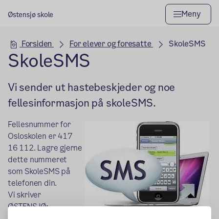
Meny
Østensjø skole
Hovedseksjon
Forsiden
For elever og foresatte
SkoleSMS
SkoleSMS
Vi sender ut hastebeskjeder og noe
fellesinformasjon på skoleSMS.
Fellesnummer for
Osloskolen er 417
16 112. Lagre gjerne
dette nummeret
som SkoleSMS på
telefonen din.
Vi skriver
ØSTENSJØ:
<melding> for at